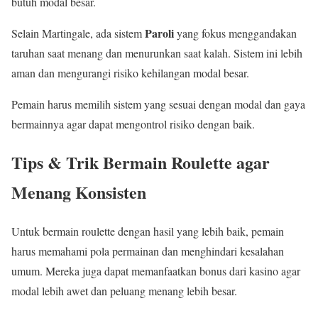
butuh modal besar.
Paroli
Selain Martingale, ada sistem
yang fokus menggandakan
taruhan saat menang dan menurunkan saat kalah. Sistem ini lebih
aman dan mengurangi risiko kehilangan modal besar.
Pemain harus memilih sistem yang sesuai dengan modal dan gaya
bermainnya agar dapat mengontrol risiko dengan baik.
Tips & Trik Bermain Roulette agar
Menang Konsisten
Untuk bermain roulette dengan hasil yang lebih baik, pemain
harus memahami pola permainan dan menghindari kesalahan
umum. Mereka juga dapat memanfaatkan bonus dari kasino agar
modal lebih awet dan peluang menang lebih besar.