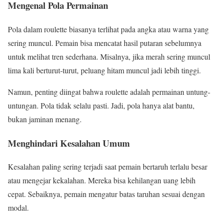
Mengenal Pola Permainan
Pola dalam roulette biasanya terlihat pada angka atau warna yang
sering muncul. Pemain bisa mencatat hasil putaran sebelumnya
untuk melihat tren sederhana. Misalnya, jika merah sering muncul
lima kali berturut-turut, peluang hitam muncul jadi lebih tinggi.
Namun, penting diingat bahwa roulette adalah permainan untung-
untungan. Pola tidak selalu pasti. Jadi, pola hanya alat bantu,
bukan jaminan menang.
Menghindari Kesalahan Umum
Kesalahan paling sering terjadi saat pemain bertaruh terlalu besar
atau mengejar kekalahan. Mereka bisa kehilangan uang lebih
cepat. Sebaiknya, pemain mengatur batas taruhan sesuai dengan
modal.