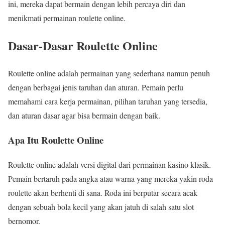
ini, mereka dapat bermain dengan lebih percaya diri dan
menikmati permainan roulette online.
Dasar-Dasar Roulette Online
Roulette online adalah permainan yang sederhana namun penuh
dengan berbagai jenis taruhan dan aturan. Pemain perlu
memahami cara kerja permainan, pilihan taruhan yang tersedia,
dan aturan dasar agar bisa bermain dengan baik.
Apa Itu Roulette Online
Roulette online adalah versi digital dari permainan kasino klasik.
Pemain bertaruh pada angka atau warna yang mereka yakin roda
roulette akan berhenti di sana. Roda ini berputar secara acak
dengan sebuah bola kecil yang akan jatuh di salah satu slot
bernomor.