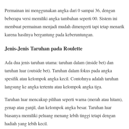
Permainan ini menggunakan angka dari 0 sampai 36, dengan
beberapa versi memiliki angka tambahan seperti 00. Sistem ini
membuat permainan menjadi mudah dimengerti tapi tetap menarik
karena hasilnya bergantung pada keberuntungan.
Jenis-Jenis Taruhan pada Roulette
Ada dua jenis taruhan utama: taruhan dalam (inside bet) dan
taruhan luar (outside bet). Taruhan dalam fokus pada angka
spesifik atau kelompok angka kecil. Contohnya adalah taruhan
langsung ke angka tertentu atau kelompok angka tiga.
Taruhan luar mencakup pilihan seperti warna (merah atau hitam),
genap atau ganjil, dan kelompok angka besar. Taruhan luar
biasanya memiliki peluang menang lebih tinggi tetapi dengan
hadiah yang lebih kecil.