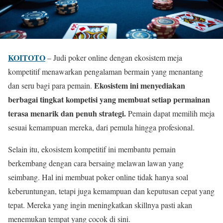
KOITOTO
– Judi poker online dengan ekosistem meja
kompetitif menawarkan pengalaman bermain yang menantang
Ekosistem ini menyediakan
dan seru bagi para pemain.
berbagai tingkat kompetisi yang membuat setiap permainan
terasa menarik dan penuh strategi.
Pemain dapat memilih meja
sesuai kemampuan mereka, dari pemula hingga profesional.
Selain itu, ekosistem kompetitif ini membantu pemain
berkembang dengan cara bersaing melawan lawan yang
seimbang. Hal ini membuat poker online tidak hanya soal
keberuntungan, tetapi juga kemampuan dan keputusan cepat yang
tepat. Mereka yang ingin meningkatkan skillnya pasti akan
menemukan tempat yang cocok di sini.