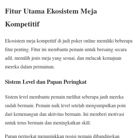
Fitur Utama Ekosistem Meja
Kompetitif
Ekosistem meja kompetitif di judi poker online memiliki beberapa
fitur penting. Fitur ini membantu pemain untuk bersaing secara
adil, memilih jenis meja yang sesuai, dan melacak kemajuan
mereka dalam permainan.
Sistem Level dan Papan Peringkat
Sistem level membantu pemain melihat seberapa jauh mereka
sudah bermain. Pemain naik level setelah mengumpulkan poin
dari kemenangan dan aktivitas bermain. Ini memberi motivasi
untuk terus bermain dan meningkatkan skill.
Papan peringkat menunjukkan posisi pemain dibandingkan