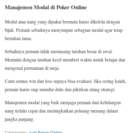
Manajemen Modal di Poker Online
Modal atau uang yang dipakai bermain harus dikelola dengan
bijak. Pemain sebaiknya menyimpan sebagian modal agar tetap
bertahan lama.
Sebaiknya pemain tidak memasang taruhan besar di awal.
Memulai dengan taruhan kecil memberi waktu untuk belajar dan
mengenal permainan di meja.
Catat semua win dan loss supaya bisa evaluasi. Jika sering kalah,
pemain harus siap mundur dulu dan pikirkan ulang strategi.
Manajemen modal yang baik menjaga pemain dari kehilangan
uang terlalu cepat dan meningkatkan peluang menang dalam
jangka panjang.
Categories:
Judi Poker Online