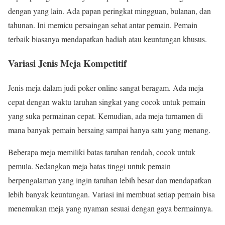
dengan yang lain. Ada papan peringkat mingguan, bulanan, dan
tahunan. Ini memicu persaingan sehat antar pemain. Pemain
terbaik biasanya mendapatkan hadiah atau keuntungan khusus.
Variasi Jenis Meja Kompetitif
Jenis meja dalam judi poker online sangat beragam. Ada meja
cepat dengan waktu taruhan singkat yang cocok untuk pemain
yang suka permainan cepat. Kemudian, ada meja turnamen di
mana banyak pemain bersaing sampai hanya satu yang menang.
Beberapa meja memiliki batas taruhan rendah, cocok untuk
pemula. Sedangkan meja batas tinggi untuk pemain
berpengalaman yang ingin taruhan lebih besar dan mendapatkan
lebih banyak keuntungan. Variasi ini membuat setiap pemain bisa
menemukan meja yang nyaman sesuai dengan gaya bermainnya.