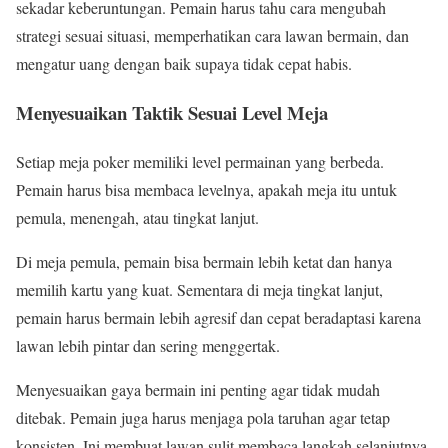
sekadar keberuntungan. Pemain harus tahu cara mengubah
strategi sesuai situasi, memperhatikan cara lawan bermain, dan
mengatur uang dengan baik supaya tidak cepat habis.
Menyesuaikan Taktik Sesuai Level Meja
Setiap meja poker memiliki level permainan yang berbeda.
Pemain harus bisa membaca levelnya, apakah meja itu untuk
pemula, menengah, atau tingkat lanjut.
Di meja pemula, pemain bisa bermain lebih ketat dan hanya
memilih kartu yang kuat. Sementara di meja tingkat lanjut,
pemain harus bermain lebih agresif dan cepat beradaptasi karena
lawan lebih pintar dan sering menggertak.
Menyesuaikan gaya bermain ini penting agar tidak mudah
ditebak. Pemain juga harus menjaga pola taruhan agar tetap
konsisten. Ini membuat lawan sulit membaca langkah selanjutnya.