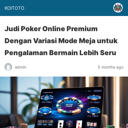
KOITOTO
Judi Poker Online Premium
Dengan Variasi Mode Meja untuk
Pengalaman Bermain Lebih Seru
admin
5 months ago