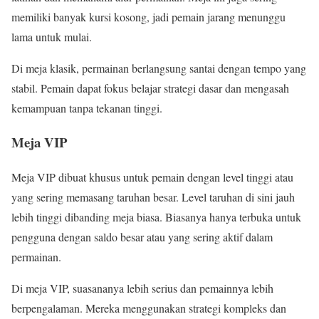
memiliki banyak kursi kosong, jadi pemain jarang menunggu
lama untuk mulai.
Di meja klasik, permainan berlangsung santai dengan tempo yang
stabil. Pemain dapat fokus belajar strategi dasar dan mengasah
kemampuan tanpa tekanan tinggi.
Meja VIP
Meja VIP dibuat khusus untuk pemain dengan level tinggi atau
yang sering memasang taruhan besar. Level taruhan di sini jauh
lebih tinggi dibanding meja biasa. Biasanya hanya terbuka untuk
pengguna dengan saldo besar atau yang sering aktif dalam
permainan.
Di meja VIP, suasananya lebih serius dan pemainnya lebih
berpengalaman. Mereka menggunakan strategi kompleks dan