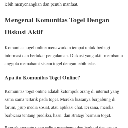
lebih menyenangkan dan penuh manfaat.
Mengenal Komunitas Togel Dengan
Diskusi Aktif
Komunitas togel online menawarkan tempat untuk berbagi
informasi dan bertukar pengalaman. Diskusi yang aktif membantu
anggota memahami sistem togel dengan lebih jelas.
Apa itu Komunitas Togel Online?
Komunitas togel online adalah kelompok orang di internet yang
sama-sama tertarik pada togel. Mereka biasanya bergabung di
forum, grup media sosial, atau aplikasi chat. Di sana, mereka
berbicara tentang prediksi, hasil, dan strategi bermain togel.
Banyak anggota yang saling membantu dan berbagi tips setiap