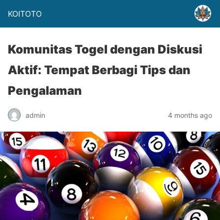
KOITOTO
Komunitas Togel dengan Diskusi
Aktif: Tempat Berbagi Tips dan
Pengalaman
admin
4 months ago