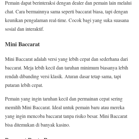
Pemain dapat berinteraksi dengan dealer dan pemain lain melalui
chat. Cara bermainnya sama seperti baccarat biasa, tapi dengan
keunikan pengalaman real-time. Cocok bagi yang suka suasana
sosial dan interaktif.
Mini Baccarat
Mini Baccarat adalah versi yang lebih cepat dan sederhana dari
baccarat. Meja lebih kecil dan taruhan minimum biasanya lebih
rendah dibanding versi klasik. Aturan dasar tetap sama, tapi
putaran lebih cepat.
Pemain yang ingin taruhan kecil dan permainan cepat sering
memilih Mini Baccarat. Ideal untuk pemain baru atau mereka
yang ingin mencoba baccarat tanpa risiko besar. Mini Baccarat
bisa ditemukan di banyak kasino.