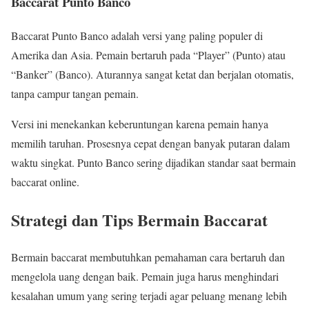
Baccarat Punto Banco
Baccarat Punto Banco adalah versi yang paling populer di
Amerika dan Asia. Pemain bertaruh pada “Player” (Punto) atau
“Banker” (Banco). Aturannya sangat ketat dan berjalan otomatis,
tanpa campur tangan pemain.
Versi ini menekankan keberuntungan karena pemain hanya
memilih taruhan. Prosesnya cepat dengan banyak putaran dalam
waktu singkat. Punto Banco sering dijadikan standar saat bermain
baccarat online.
Strategi dan Tips Bermain Baccarat
Bermain baccarat membutuhkan pemahaman cara bertaruh dan
mengelola uang dengan baik. Pemain juga harus menghindari
kesalahan umum yang sering terjadi agar peluang menang lebih