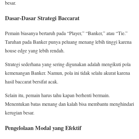
besar.
Dasar-Dasar Strategi Baccarat
Pemain biasanya bertaruh pada “Player,” “Banker,” atau “Tie.”
Taruhan pada Banker punya peluang menang lebih tinggi karena
house edge yang lebih rendah.
Strategi sederhana yang sering digunakan adalah mengikuti pola
kemenangan Banker. Namun, pola ini tidak selalu akurat karena
hasil baccarat bersifat acak.
Selain itu, pemain harus tahu kapan berhenti bermain.
Menentukan batas menang dan kalah bisa membantu menghindari
kerugian besar.
Pengelolaan Modal yang Efektif