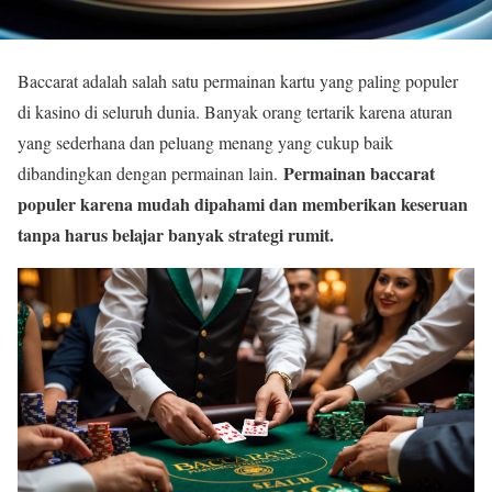
Baccarat adalah salah satu permainan kartu yang paling populer
di kasino di seluruh dunia. Banyak orang tertarik karena aturan
yang sederhana dan peluang menang yang cukup baik
Permainan baccarat
dibandingkan dengan permainan lain.
populer karena mudah dipahami dan memberikan keseruan
tanpa harus belajar banyak strategi rumit.