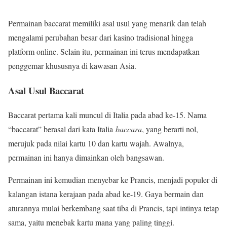
Permainan baccarat memiliki asal usul yang menarik dan telah
mengalami perubahan besar dari kasino tradisional hingga
platform online. Selain itu, permainan ini terus mendapatkan
penggemar khususnya di kawasan Asia.
Asal Usul Baccarat
Baccarat pertama kali muncul di Italia pada abad ke-15. Nama
“baccarat” berasal dari kata Italia
baccara
, yang berarti nol,
merujuk pada nilai kartu 10 dan kartu wajah. Awalnya,
permainan ini hanya dimainkan oleh bangsawan.
Permainan ini kemudian menyebar ke Prancis, menjadi populer di
kalangan istana kerajaan pada abad ke-19. Gaya bermain dan
aturannya mulai berkembang saat tiba di Prancis, tapi intinya tetap
sama, yaitu menebak kartu mana yang paling tinggi.