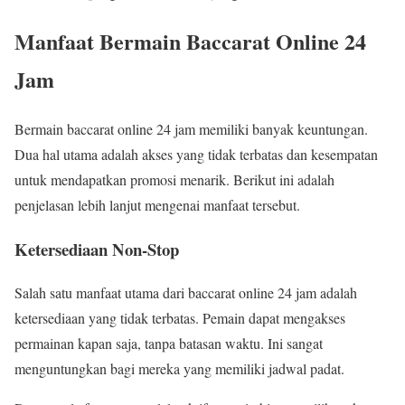
Manfaat Bermain Baccarat Online 24
Jam
Bermain baccarat online 24 jam memiliki banyak keuntungan.
Dua hal utama adalah akses yang tidak terbatas dan kesempatan
untuk mendapatkan promosi menarik. Berikut ini adalah
penjelasan lebih lanjut mengenai manfaat tersebut.
Ketersediaan Non-Stop
Salah satu manfaat utama dari baccarat online 24 jam adalah
ketersediaan yang tidak terbatas. Pemain dapat mengakses
permainan kapan saja, tanpa batasan waktu. Ini sangat
menguntungkan bagi mereka yang memiliki jadwal padat.