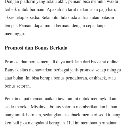
Dengan platform yang selalu aktif, pemain bisa memilih waktu
terbaik untuk bermain. Apakah itu larut malam atau pagi hari,
akses tetap tersedia. Selain itu, tidak ada antrian atau batasan
tempat. Pemain dapat mulai bermain dengan cepat tanpa
menunggu.
Promosi dan Bonus Berkala
Promosi dan bonus menjadi daya tarik lain dari baccarat online.
Banyak situs menawarkan berbagai jenis promosi setiap minggu
atau bulan. Ini bisa berupa bonus pendaftaran, cashback, atau
bonus setoran.
Pemain dapat memanfaatkan tawaran ini untuk meningkatkan
saldo mereka. Misalnya, bonus setoran memberikan tambahan
uang untuk bermain, sedangkan cashback memberi sedikit uang
kembali jika mengalami kerugian. Hal ini membuat permainan