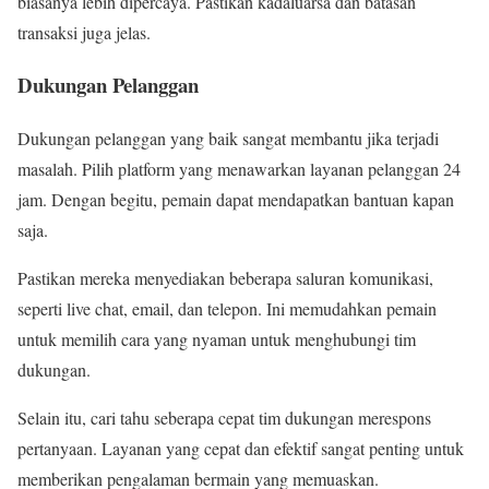
biasanya lebih dipercaya. Pastikan kadaluarsa dan batasan
transaksi juga jelas.
Dukungan Pelanggan
Dukungan pelanggan yang baik sangat membantu jika terjadi
masalah. Pilih platform yang menawarkan layanan pelanggan 24
jam. Dengan begitu, pemain dapat mendapatkan bantuan kapan
saja.
Pastikan mereka menyediakan beberapa saluran komunikasi,
seperti live chat, email, dan telepon. Ini memudahkan pemain
untuk memilih cara yang nyaman untuk menghubungi tim
dukungan.
Selain itu, cari tahu seberapa cepat tim dukungan merespons
pertanyaan. Layanan yang cepat dan efektif sangat penting untuk
memberikan pengalaman bermain yang memuaskan.