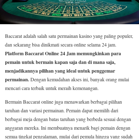
Baccarat adalah salah satu permainan kasino yang paling populer,
dan sekarang bisa dinikmati secara online selama 24 jam.
Platform Baccarat Online 24 Jam memungkinkan para
pemain untuk bermain kapan saja dan di mana saja,
menjadikannya pilihan yang ideal untuk penggemar
permainan.
Dengan kemudahan akses ini, banyak orang mulai
mencari cara terbaik untuk meraih kemenangan.
Bermain Baccarat online juga menawarkan berbagai pilihan
taruhan dan variasi permainan. Pemain dapat memilih dari
berbagai meja dengan batas taruhan yang berbeda sesuai dengan
anggaran mereka. Ini membuatnya menarik bagi pemain dengan
semua tingkat pengalaman, mulai dari pemula hingga yang sudah