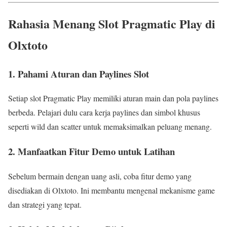
Rahasia Menang Slot Pragmatic Play di
Olxtoto
1. Pahami Aturan dan Paylines Slot
Setiap slot Pragmatic Play memiliki aturan main dan pola paylines
berbeda. Pelajari dulu cara kerja paylines dan simbol khusus
seperti wild dan scatter untuk memaksimalkan peluang menang.
2. Manfaatkan Fitur Demo untuk Latihan
Sebelum bermain dengan uang asli, coba fitur demo yang
disediakan di Olxtoto. Ini membantu mengenal mekanisme game
dan strategi yang tepat.