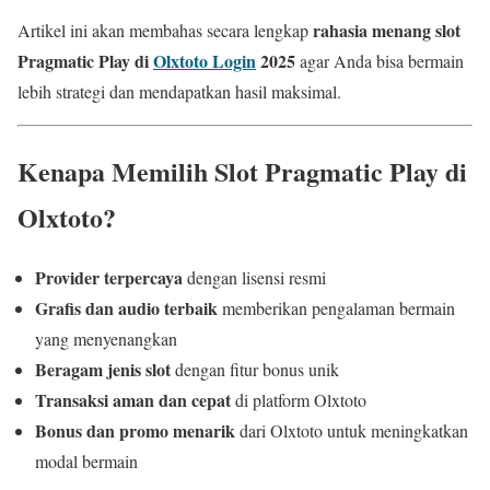
rahasia menang slot
Artikel ini akan membahas secara lengkap
Pragmatic Play di
Olxtoto Login
2025
agar Anda bisa bermain
lebih strategi dan mendapatkan hasil maksimal.
Kenapa Memilih Slot Pragmatic Play di
Olxtoto?
Provider terpercaya
dengan lisensi resmi
Grafis dan audio terbaik
memberikan pengalaman bermain
yang menyenangkan
Beragam jenis slot
dengan fitur bonus unik
Transaksi aman dan cepat
di platform Olxtoto
Bonus dan promo menarik
dari Olxtoto untuk meningkatkan
modal bermain