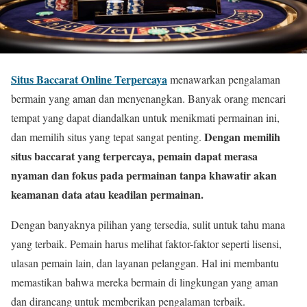
Situs Baccarat Online Terpercaya
menawarkan pengalaman
bermain yang aman dan menyenangkan. Banyak orang mencari
tempat yang dapat diandalkan untuk menikmati permainan ini,
Dengan memilih
dan memilih situs yang tepat sangat penting.
situs baccarat yang terpercaya, pemain dapat merasa
nyaman dan fokus pada permainan tanpa khawatir akan
keamanan data atau keadilan permainan.
Dengan banyaknya pilihan yang tersedia, sulit untuk tahu mana
yang terbaik. Pemain harus melihat faktor-faktor seperti lisensi,
ulasan pemain lain, dan layanan pelanggan. Hal ini membantu
memastikan bahwa mereka bermain di lingkungan yang aman
dan dirancang untuk memberikan pengalaman terbaik.