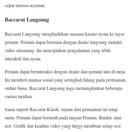
cepat merasa nyaman.
Baccarat Langsung
Baccarat Langsung menghadirkan suasana kasino nyata ke layar
pemain. Pemain dapat bermain dengan dealer langsung melalui
video streaming. Ini menciptakan pengalaman yang lebih
interaktif dan nyata.
Pemain dapat berinteraksi dengan dealer dan pemain lain di meja.
Ini memberi nuansa sosial yang seringkali hilang pada permainan
online biasa. Baccarat Langsung juga memungkinkan beberapa
variasi taruhan.
Sama seperti Baccarat Klasik, tujuan dari permainan ini tetap
sama. Pemain dapat bertaruh pada tangan Pemain, Bankir, atau
seri. Grafik dan kualitas video yang tinggi membuat setiap sesi