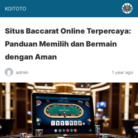
KOITOTO
Situs Baccarat Online Terpercaya:
Panduan Memilih dan Bermain
dengan Aman
admin
1 year ago