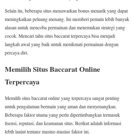
Selain itu, beberapa situs menawarkan bonus menarik yang dapat
meningkatkan peluang menang. Ini memberi pemain lebih banyak
alasan untuk mencoba permainan dan menemukan strategi yang
cocok. Mencari tahu situs baccarat terpercaya bisa menjadi
langkah awal yang baik untuk menikmati permainan dengan
percaya diri.
Memilih Situs Baccarat Online
Terpercaya
Memilih situs baccarat online yang terpercaya sangat penting
untuk pengalaman bermain yang aman dan menyenangkan.
Beberapa faktor utama yang perlu dipertimbangkan termasuk
lisensi, reputasi, dan keamanan situs. Berikut adalah informasi
lebih lanjut tentang masing-masing faktor ini.