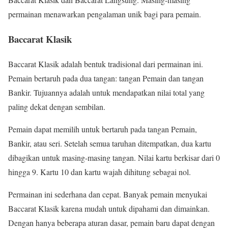
permainan menawarkan pengalaman unik bagi para pemain.
Baccarat Klasik
Baccarat Klasik adalah bentuk tradisional dari permainan ini.
Pemain bertaruh pada dua tangan: tangan Pemain dan tangan
Bankir. Tujuannya adalah untuk mendapatkan nilai total yang
paling dekat dengan sembilan.
Pemain dapat memilih untuk bertaruh pada tangan Pemain,
Bankir, atau seri. Setelah semua taruhan ditempatkan, dua kartu
dibagikan untuk masing-masing tangan. Nilai kartu berkisar dari 0
hingga 9. Kartu 10 dan kartu wajah dihitung sebagai nol.
Permainan ini sederhana dan cepat. Banyak pemain menyukai
Baccarat Klasik karena mudah untuk dipahami dan dimainkan.
Dengan hanya beberapa aturan dasar, pemain baru dapat dengan