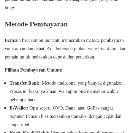
tinggi.
Metode Pembayaran
Bermain baccarat online tentu memerlukan metode pembayaran
yang aman dan cepat. Ada beberapa pilihan yang bisa digunakan
pemain untuk melakukan deposit dan penarikan.
Pilihan Pembayaran Umum:
Transfer Bank:
Metode tradisional yang banyak digunakan.
Proses ini biasanya aman, walaupun bisa memakan waktu
beberapa hari.
E-Wallet:
Opsi seperti OVO, Dana, atau GoPay sangat
populer. Pemain bisa melakukan transaksi dengan cepat dan
tanpa ribet.
Kartu Kredit/Debit:
Menggunakan kartu untuk bertransaksi