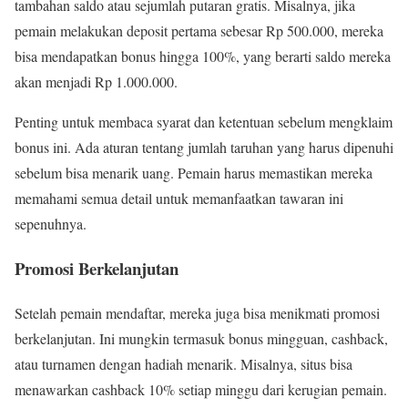
tambahan saldo atau sejumlah putaran gratis. Misalnya, jika
pemain melakukan deposit pertama sebesar Rp 500.000, mereka
bisa mendapatkan bonus hingga 100%, yang berarti saldo mereka
akan menjadi Rp 1.000.000.
Penting untuk membaca syarat dan ketentuan sebelum mengklaim
bonus ini. Ada aturan tentang jumlah taruhan yang harus dipenuhi
sebelum bisa menarik uang. Pemain harus memastikan mereka
memahami semua detail untuk memanfaatkan tawaran ini
sepenuhnya.
Promosi Berkelanjutan
Setelah pemain mendaftar, mereka juga bisa menikmati promosi
berkelanjutan. Ini mungkin termasuk bonus mingguan, cashback,
atau turnamen dengan hadiah menarik. Misalnya, situs bisa
menawarkan cashback 10% setiap minggu dari kerugian pemain.