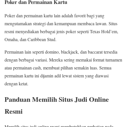
Poker dan Permainan Kartu
Poker dan permainan kartu lain adalah favorit bagi yang
mengutamakan strategi dan kemampuan membaca lawan. Situs
resmi menyediakan berbagai jenis poker seperti Texas Hold’em,
Omaha, dan Caribbean Stud.
Permainan lain seperti domino, blackjack, dan baccarat tersedia
dengan berbagai variasi. Mereka sering memakai format turnamen
atau permainan cash, membuat pilihan semakin luas. Semua
permainan kartu ini dijamin adil lewat sistem yang diawasi
dengan ketat.
Panduan Memilih Situs Judi Online
Resmi
Memilih situs judi online resmi membutuhkan perhatian pada