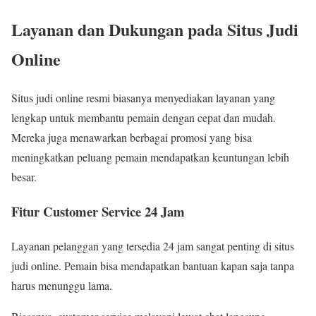
Layanan dan Dukungan pada Situs Judi
Online
Situs judi online resmi biasanya menyediakan layanan yang
lengkap untuk membantu pemain dengan cepat dan mudah.
Mereka juga menawarkan berbagai promosi yang bisa
meningkatkan peluang pemain mendapatkan keuntungan lebih
besar.
Fitur Customer Service 24 Jam
Layanan pelanggan yang tersedia 24 jam sangat penting di situs
judi online. Pemain bisa mendapatkan bantuan kapan saja tanpa
harus menunggu lama.