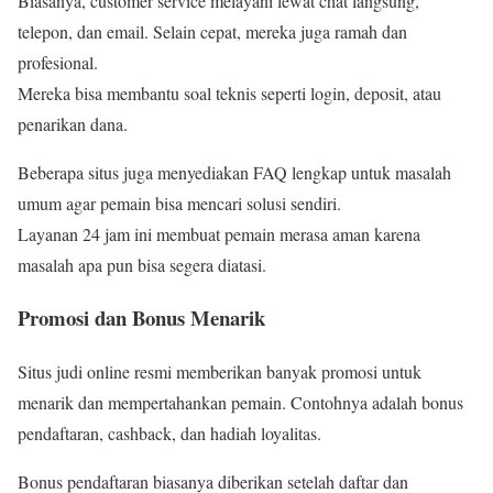
Biasanya, customer service melayani lewat chat langsung,
telepon, dan email. Selain cepat, mereka juga ramah dan
profesional.
Mereka bisa membantu soal teknis seperti login, deposit, atau
penarikan dana.
Beberapa situs juga menyediakan FAQ lengkap untuk masalah
umum agar pemain bisa mencari solusi sendiri.
Layanan 24 jam ini membuat pemain merasa aman karena
masalah apa pun bisa segera diatasi.
Promosi dan Bonus Menarik
Situs judi online resmi memberikan banyak promosi untuk
menarik dan mempertahankan pemain. Contohnya adalah bonus
pendaftaran, cashback, dan hadiah loyalitas.
Bonus pendaftaran biasanya diberikan setelah daftar dan