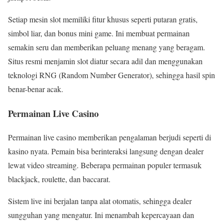
Setiap mesin slot memiliki fitur khusus seperti putaran gratis,
simbol liar, dan bonus mini game. Ini membuat permainan
semakin seru dan memberikan peluang menang yang beragam.
Situs resmi menjamin slot diatur secara adil dan menggunakan
teknologi RNG (Random Number Generator), sehingga hasil spin
benar-benar acak.
Permainan Live Casino
Permainan live casino memberikan pengalaman berjudi seperti di
kasino nyata. Pemain bisa berinteraksi langsung dengan dealer
lewat video streaming. Beberapa permainan populer termasuk
blackjack, roulette, dan baccarat.
Sistem live ini berjalan tanpa alat otomatis, sehingga dealer
sungguhan yang mengatur. Ini menambah kepercayaan dan