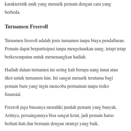
karakteristik unik yang menarik pemain dengan cara yang
berbeda.
Turnamen Freeroll
Turnamen freeroll adalah jenis turnamen tanpa biaya pendaftaran.
Pemain dapat berpartisipasi tanpa mengeluarkan uang, tetapi tetap
berkesempatan untuk memenangkan hadiah.
Hadiah dalam turnamen ini sering kali berupa uang tunai atau
tiket untuk turnamen lain. Ini sangat menarik terutama bagi
pemain baru yang ingin mencoba permainan tanpa risiko
finansial.
Freeroll juga biasanya memiliki jumlah pemain yang banyak.
Artinya, persaingannya bisa sangat ketat, jadi pemain harus
berhati-hati dan bermain dengan strategi yang baik.