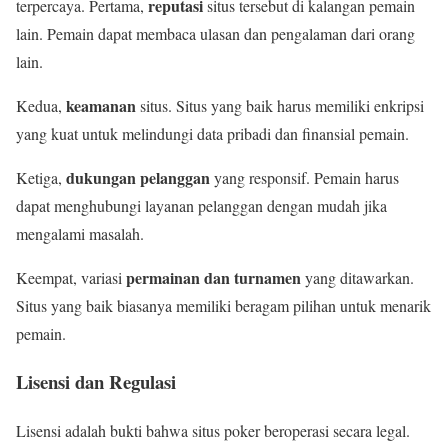
reputasi
terpercaya. Pertama,
situs tersebut di kalangan pemain
lain. Pemain dapat membaca ulasan dan pengalaman dari orang
lain.
keamanan
Kedua,
situs. Situs yang baik harus memiliki enkripsi
yang kuat untuk melindungi data pribadi dan finansial pemain.
dukungan pelanggan
Ketiga,
yang responsif. Pemain harus
dapat menghubungi layanan pelanggan dengan mudah jika
mengalami masalah.
permainan dan turnamen
Keempat, variasi
yang ditawarkan.
Situs yang baik biasanya memiliki beragam pilihan untuk menarik
pemain.
Lisensi dan Regulasi
Lisensi adalah bukti bahwa situs poker beroperasi secara legal.