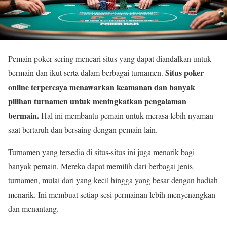
Pemain poker sering mencari situs yang dapat diandalkan untuk
Situs poker
bermain dan ikut serta dalam berbagai turnamen.
online terpercaya menawarkan keamanan dan banyak
pilihan turnamen untuk meningkatkan pengalaman
bermain.
Hal ini membantu pemain untuk merasa lebih nyaman
saat bertaruh dan bersaing dengan pemain lain.
Turnamen yang tersedia di situs-situs ini juga menarik bagi
banyak pemain. Mereka dapat memilih dari berbagai jenis
turnamen, mulai dari yang kecil hingga yang besar dengan hadiah
menarik. Ini membuat setiap sesi permainan lebih menyenangkan
dan menantang.