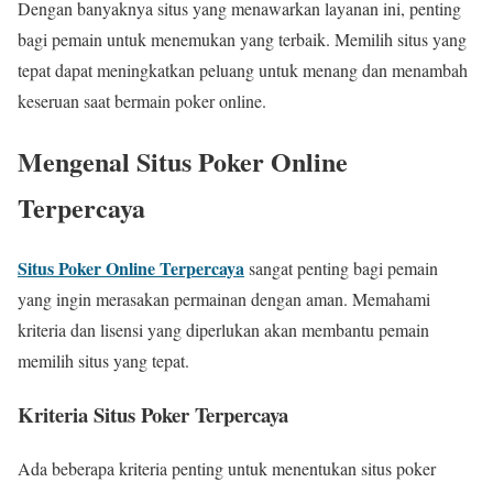
Dengan banyaknya situs yang menawarkan layanan ini, penting
bagi pemain untuk menemukan yang terbaik. Memilih situs yang
tepat dapat meningkatkan peluang untuk menang dan menambah
keseruan saat bermain poker online.
Mengenal Situs Poker Online
Terpercaya
Situs Poker Online Terpercaya
sangat penting bagi pemain
yang ingin merasakan permainan dengan aman. Memahami
kriteria dan lisensi yang diperlukan akan membantu pemain
memilih situs yang tepat.
Kriteria Situs Poker Terpercaya
Ada beberapa kriteria penting untuk menentukan situs poker