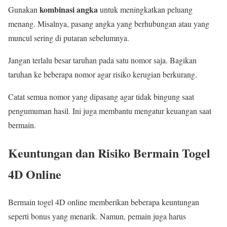
kombinasi angka
Gunakan
untuk meningkatkan peluang
menang. Misalnya, pasang angka yang berhubungan atau yang
muncul sering di putaran sebelumnya.
Jangan terlalu besar taruhan pada satu nomor saja. Bagikan
taruhan ke beberapa nomor agar risiko kerugian berkurang.
Catat semua nomor yang dipasang agar tidak bingung saat
pengumuman hasil. Ini juga membantu mengatur keuangan saat
bermain.
Keuntungan dan Risiko Bermain Togel
4D Online
Bermain togel 4D online memberikan beberapa keuntungan
seperti bonus yang menarik. Namun, pemain juga harus