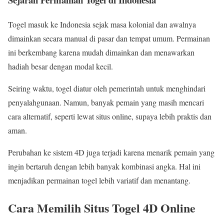
Togel masuk ke Indonesia sejak masa kolonial dan awalnya
dimainkan secara manual di pasar dan tempat umum. Permainan
ini berkembang karena mudah dimainkan dan menawarkan
hadiah besar dengan modal kecil.
Seiring waktu, togel diatur oleh pemerintah untuk menghindari
penyalahgunaan. Namun, banyak pemain yang masih mencari
cara alternatif, seperti lewat situs online, supaya lebih praktis dan
aman.
Perubahan ke sistem 4D juga terjadi karena menarik pemain yang
ingin bertaruh dengan lebih banyak kombinasi angka. Hal ini
menjadikan permainan togel lebih variatif dan menantang.
Cara Memilih Situs Togel 4D Online