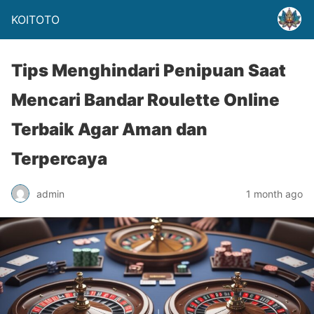
KOITOTO
Tips Menghindari Penipuan Saat
Mencari Bandar Roulette Online
Terbaik Agar Aman dan
Terpercaya
admin
1 month ago