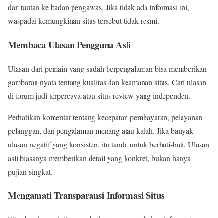
dan tautan ke badan pengawas. Jika tidak ada informasi ini,
waspadai kemungkinan situs tersebut tidak resmi.
Membaca Ulasan Pengguna Asli
Ulasan dari pemain yang sudah berpengalaman bisa memberikan
gambaran nyata tentang kualitas dan keamanan situs. Cari ulasan
di forum judi terpercaya atau situs review yang independen.
Perhatikan komentar tentang kecepatan pembayaran, pelayanan
pelanggan, dan pengalaman menang atau kalah. Jika banyak
ulasan negatif yang konsisten, itu tanda untuk berhati-hati. Ulasan
asli biasanya memberikan detail yang konkret, bukan hanya
pujian singkat.
Mengamati Transparansi Informasi Situs