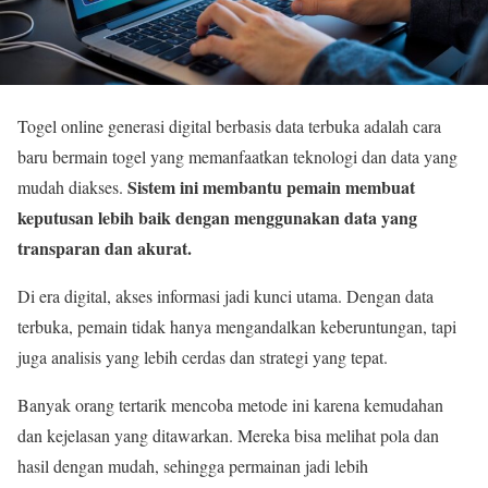
Togel online generasi digital berbasis data terbuka adalah cara
baru bermain togel yang memanfaatkan teknologi dan data yang
Sistem ini membantu pemain membuat
mudah diakses.
keputusan lebih baik dengan menggunakan data yang
transparan dan akurat.
Di era digital, akses informasi jadi kunci utama. Dengan data
terbuka, pemain tidak hanya mengandalkan keberuntungan, tapi
juga analisis yang lebih cerdas dan strategi yang tepat.
Banyak orang tertarik mencoba metode ini karena kemudahan
dan kejelasan yang ditawarkan. Mereka bisa melihat pola dan
hasil dengan mudah, sehingga permainan jadi lebih