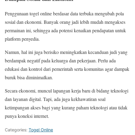
Penggunaan togel online berdasar data terbuka mengubah pola
sosial dan ekonomi. Banyak orang jadi lebih mudah mengakses
permainan ini, sehingga ada potensi kenaikan pendapatan untuk
platform penyedia.
Namun, hal ini juga berisiko meningkatkan kecanduan judi yang
berdampak negatif pada keluarga dan pekerjaan. Perlu ada
edukasi dan kontrol dari pemerintah serta komunitas agar dampak
buruk bisa diminimalkan.
Secara ekonomi, muncul lapangan kerja baru di bidang teknologi
dan layanan digital. Tapi, ada juga kekhawatiran soal
ketimpangan akses bagi yang kurang paham teknologi atau tidak
punya koneksi internet.
Categories:
Togel Online