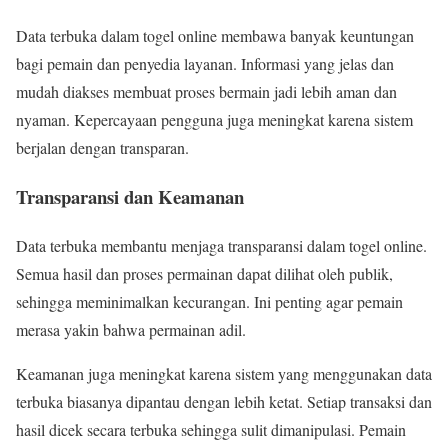
Data terbuka dalam togel online membawa banyak keuntungan
bagi pemain dan penyedia layanan. Informasi yang jelas dan
mudah diakses membuat proses bermain jadi lebih aman dan
nyaman. Kepercayaan pengguna juga meningkat karena sistem
berjalan dengan transparan.
Transparansi dan Keamanan
Data terbuka membantu menjaga transparansi dalam togel online.
Semua hasil dan proses permainan dapat dilihat oleh publik,
sehingga meminimalkan kecurangan. Ini penting agar pemain
merasa yakin bahwa permainan adil.
Keamanan juga meningkat karena sistem yang menggunakan data
terbuka biasanya dipantau dengan lebih ketat. Setiap transaksi dan
hasil dicek secara terbuka sehingga sulit dimanipulasi. Pemain