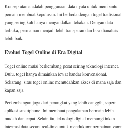
Konsep utama adalah penggunaan data nyata untuk membantu
pemain membuat keputusan. Ini berbeda dengan togel tradisional
yang sering kali hanya mengandalkan tebakan. Dengan data
terbuka, permainan menjadi lebih transparan dan bisa dianalisis
lebih baik.
Evolusi Togel Online di Era Digital
Togel online mulai berkembang pesat seiring teknologi internet.
Dulu, togel hanya dimainkan lewat bandar konvensional.
Sekarang, situs togel online memudahkan akses di mana saja dan
kapan saja.
Perkembangan juga dari perangkat yang lebih canggih, seperti
aplikasi smartphone. Ini membuat pengalaman bermain lebih
mudah dan cepat. Selain itu, teknologi digital memungkinkan
integrasi data secara real-time untuk mendukung permainan yang