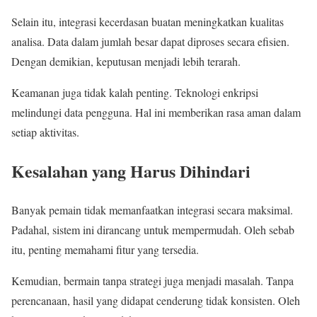
Selain itu, integrasi kecerdasan buatan meningkatkan kualitas
analisa. Data dalam jumlah besar dapat diproses secara efisien.
Dengan demikian, keputusan menjadi lebih terarah.
Keamanan juga tidak kalah penting. Teknologi enkripsi
melindungi data pengguna. Hal ini memberikan rasa aman dalam
setiap aktivitas.
Kesalahan yang Harus Dihindari
Banyak pemain tidak memanfaatkan integrasi secara maksimal.
Padahal, sistem ini dirancang untuk mempermudah. Oleh sebab
itu, penting memahami fitur yang tersedia.
Kemudian, bermain tanpa strategi juga menjadi masalah. Tanpa
perencanaan, hasil yang didapat cenderung tidak konsisten. Oleh