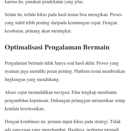
karena itu, gunakan pendekatan yang jelas.
Selain itu, terlalu fokus pada hasil instan bisa merugikan. Proses
yang stabil lebih penting daripada keuntungan cepat. Dengan
kesabaran, peluang akan meningkat.
Optimalisasi Pengalaman Bermain
Pengalaman bermain tidak hanya soal hasil akhir. Proses yang
nyaman juga memiliki peran penting. Platform resmi memberikan
lingkungan yang mendukung.
Akses cepat memudahkan navigasi. Fitur lengkap membantu
pengambilan keputusan. Dukungan pelanggan memastikan setiap
kendala terselesaikan.
Dengan kombinasi ini, pemain dapat fokus pada strategi. Tidak
ada gangguan yang menghambat. Hasilnya, performa menjadi