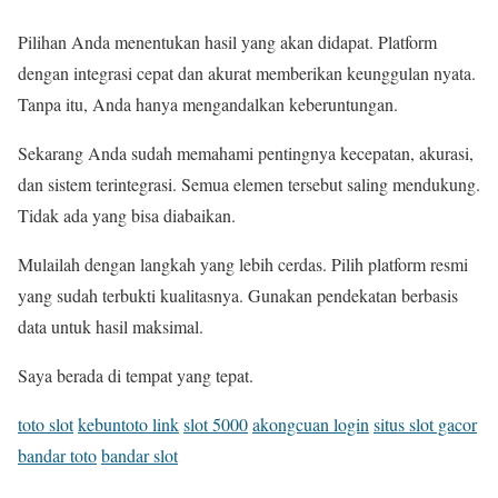
Pilihan Anda menentukan hasil yang akan didapat. Platform
dengan integrasi cepat dan akurat memberikan keunggulan nyata.
Tanpa itu, Anda hanya mengandalkan keberuntungan.
Sekarang Anda sudah memahami pentingnya kecepatan, akurasi,
dan sistem terintegrasi. Semua elemen tersebut saling mendukung.
Tidak ada yang bisa diabaikan.
Mulailah dengan langkah yang lebih cerdas. Pilih platform resmi
yang sudah terbukti kualitasnya. Gunakan pendekatan berbasis
data untuk hasil maksimal.
Saya berada di tempat yang tepat.
toto slot
kebuntoto link
slot 5000
akongcuan login
situs slot gacor
bandar toto
bandar slot