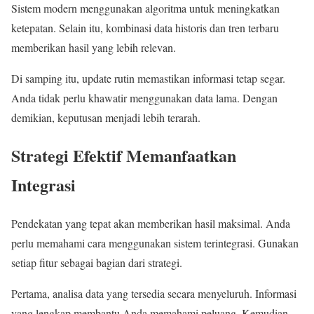
Sistem modern menggunakan algoritma untuk meningkatkan
ketepatan. Selain itu, kombinasi data historis dan tren terbaru
memberikan hasil yang lebih relevan.
Di samping itu, update rutin memastikan informasi tetap segar.
Anda tidak perlu khawatir menggunakan data lama. Dengan
demikian, keputusan menjadi lebih terarah.
Strategi Efektif Memanfaatkan
Integrasi
Pendekatan yang tepat akan memberikan hasil maksimal. Anda
perlu memahami cara menggunakan sistem terintegrasi. Gunakan
setiap fitur sebagai bagian dari strategi.
Pertama, analisa data yang tersedia secara menyeluruh. Informasi
yang lengkap membantu Anda memahami peluang. Kemudian,