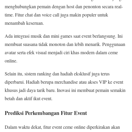
menghubungkan pemain dengan host dan penonton secara real-
time. Fitur chat dan voice call juga makin populer untuk
menambah keseruan.
Ada integrasi musik dan mini games saat event berlangsung. Ini
membuat suasana tidak monoton dan lebih menarik. Penggunaan
avatar serta efek visual menjadi ciri khas modern dalam ceme
online.
Selain itu, sistem ranking dan hadiah eksklusif juga terus
diperbarui. Hadiah berupa merchandise atau akses VIP ke event
khusus jadi daya tarik baru. Inovasi ini membuat pemain semakin
betah dan aktif ikut event.
Prediksi Perkembangan Fitur Event
Dalam waktu dekat, fitur event ceme online diperkirakan akan