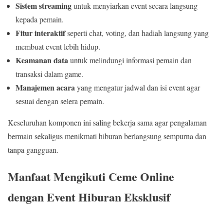
Sistem streaming
untuk menyiarkan event secara langsung
kepada pemain.
Fitur interaktif
seperti chat, voting, dan hadiah langsung yang
membuat event lebih hidup.
Keamanan data
untuk melindungi informasi pemain dan
transaksi dalam game.
Manajemen acara
yang mengatur jadwal dan isi event agar
sesuai dengan selera pemain.
Keseluruhan komponen ini saling bekerja sama agar pengalaman
bermain sekaligus menikmati hiburan berlangsung sempurna dan
tanpa gangguan.
Manfaat Mengikuti Ceme Online
dengan Event Hiburan Eksklusif