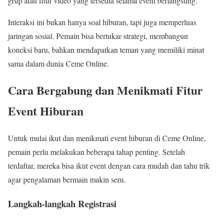
grup atau fitur video yang tersedia selama event berlangsung.
Interaksi ini bukan hanya soal hiburan, tapi juga memperluas
jaringan sosial. Pemain bisa bertukar strategi, membangun
koneksi baru, bahkan mendapatkan teman yang memiliki minat
sama dalam dunia Ceme Online.
Cara Bergabung dan Menikmati Fitur
Event Hiburan
Untuk mulai ikut dan menikmati event hiburan di Ceme Online,
pemain perlu melakukan beberapa tahap penting. Setelah
terdaftar, mereka bisa ikut event dengan cara mudah dan tahu trik
agar pengalaman bermain makin seru.
Langkah-langkah Registrasi