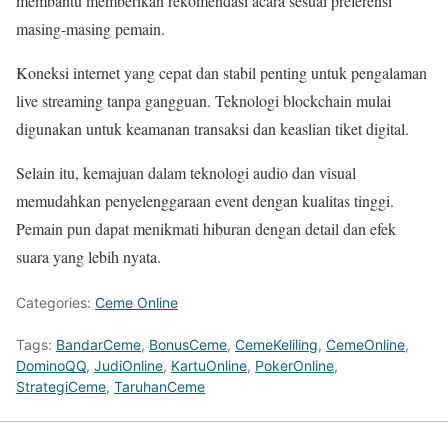
membantu memberikan rekomendasi acara sesuai preferensi
masing-masing pemain.
Koneksi internet yang cepat dan stabil penting untuk pengalaman
live streaming tanpa gangguan. Teknologi blockchain mulai
digunakan untuk keamanan transaksi dan keaslian tiket digital.
Selain itu, kemajuan dalam teknologi audio dan visual
memudahkan penyelenggaraan event dengan kualitas tinggi.
Pemain pun dapat menikmati hiburan dengan detail dan efek
suara yang lebih nyata.
Categories:
Ceme Online
Tags:
BandarCeme
,
BonusCeme
,
CemeKeliling
,
CemeOnline
,
DominoQQ
,
JudiOnline
,
KartuOnline
,
PokerOnline
,
StrategiCeme
,
TaruhanCeme