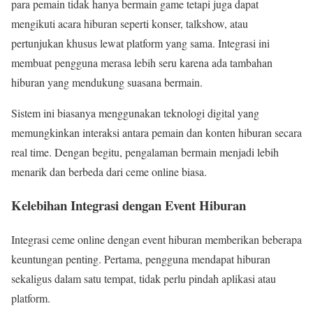
para pemain tidak hanya bermain game tetapi juga dapat
mengikuti acara hiburan seperti konser, talkshow, atau
pertunjukan khusus lewat platform yang sama. Integrasi ini
membuat pengguna merasa lebih seru karena ada tambahan
hiburan yang mendukung suasana bermain.
Sistem ini biasanya menggunakan teknologi digital yang
memungkinkan interaksi antara pemain dan konten hiburan secara
real time. Dengan begitu, pengalaman bermain menjadi lebih
menarik dan berbeda dari ceme online biasa.
Kelebihan Integrasi dengan Event Hiburan
Integrasi ceme online dengan event hiburan memberikan beberapa
keuntungan penting. Pertama, pengguna mendapat hiburan
sekaligus dalam satu tempat, tidak perlu pindah aplikasi atau
platform.