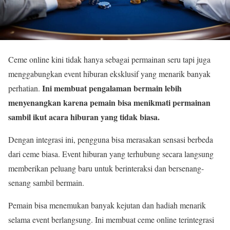
Ceme online kini tidak hanya sebagai permainan seru tapi juga
menggabungkan event hiburan eksklusif yang menarik banyak
Ini membuat pengalaman bermain lebih
perhatian.
menyenangkan karena pemain bisa menikmati permainan
sambil ikut acara hiburan yang tidak biasa.
Dengan integrasi ini, pengguna bisa merasakan sensasi berbeda
dari ceme biasa. Event hiburan yang terhubung secara langsung
memberikan peluang baru untuk berinteraksi dan bersenang-
senang sambil bermain.
Pemain bisa menemukan banyak kejutan dan hadiah menarik
selama event berlangsung. Ini membuat ceme online terintegrasi