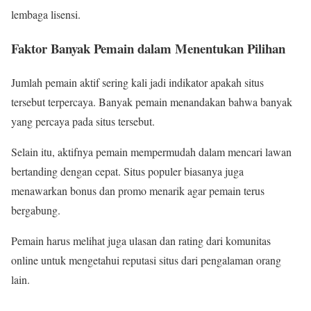
lembaga lisensi.
Faktor Banyak Pemain dalam Menentukan Pilihan
Jumlah pemain aktif sering kali jadi indikator apakah situs
tersebut terpercaya. Banyak pemain menandakan bahwa banyak
yang percaya pada situs tersebut.
Selain itu, aktifnya pemain mempermudah dalam mencari lawan
bertanding dengan cepat. Situs populer biasanya juga
menawarkan bonus dan promo menarik agar pemain terus
bergabung.
Pemain harus melihat juga ulasan dan rating dari komunitas
online untuk mengetahui reputasi situs dari pengalaman orang
lain.