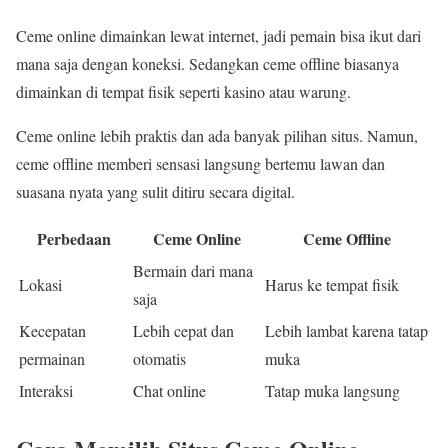
Ceme online dimainkan lewat internet, jadi pemain bisa ikut dari
mana saja dengan koneksi. Sedangkan ceme offline biasanya
dimainkan di tempat fisik seperti kasino atau warung.
Ceme online lebih praktis dan ada banyak pilihan situs. Namun,
ceme offline memberi sensasi langsung bertemu lawan dan
suasana nyata yang sulit ditiru secara digital.
Perbedaan
Ceme Online
Ceme Offline
Bermain dari mana
Lokasi
Harus ke tempat fisik
saja
Kecepatan
Lebih cepat dan
Lebih lambat karena tatap
permainan
otomatis
muka
Interaksi
Chat online
Tatap muka langsung