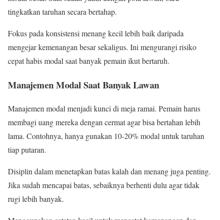
tingkatkan taruhan secara bertahap.
Fokus pada konsistensi menang kecil lebih baik daripada
mengejar kemenangan besar sekaligus. Ini mengurangi risiko
cepat habis modal saat banyak pemain ikut bertaruh.
Manajemen Modal Saat Banyak Lawan
Manajemen modal menjadi kunci di meja ramai. Pemain harus
membagi uang mereka dengan cermat agar bisa bertahan lebih
lama. Contohnya, hanya gunakan 10-20% modal untuk taruhan
tiap putaran.
Disiplin dalam menetapkan batas kalah dan menang juga penting.
Jika sudah mencapai batas, sebaiknya berhenti dulu agar tidak
rugi lebih banyak.