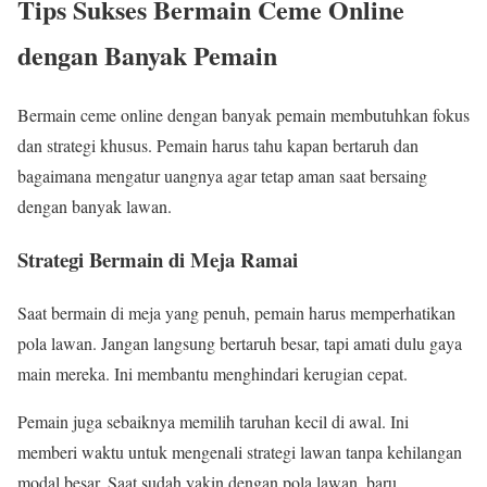
Tips Sukses Bermain Ceme Online
dengan Banyak Pemain
Bermain ceme online dengan banyak pemain membutuhkan fokus
dan strategi khusus. Pemain harus tahu kapan bertaruh dan
bagaimana mengatur uangnya agar tetap aman saat bersaing
dengan banyak lawan.
Strategi Bermain di Meja Ramai
Saat bermain di meja yang penuh, pemain harus memperhatikan
pola lawan. Jangan langsung bertaruh besar, tapi amati dulu gaya
main mereka. Ini membantu menghindari kerugian cepat.
Pemain juga sebaiknya memilih taruhan kecil di awal. Ini
memberi waktu untuk mengenali strategi lawan tanpa kehilangan
modal besar. Saat sudah yakin dengan pola lawan, baru