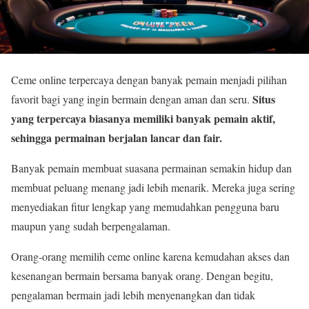
Ceme online terpercaya dengan banyak pemain menjadi pilihan
Situs
favorit bagi yang ingin bermain dengan aman dan seru.
yang terpercaya biasanya memiliki banyak pemain aktif,
sehingga permainan berjalan lancar dan fair.
Banyak pemain membuat suasana permainan semakin hidup dan
membuat peluang menang jadi lebih menarik. Mereka juga sering
menyediakan fitur lengkap yang memudahkan pengguna baru
maupun yang sudah berpengalaman.
Orang-orang memilih ceme online karena kemudahan akses dan
kesenangan bermain bersama banyak orang. Dengan begitu,
pengalaman bermain jadi lebih menyenangkan dan tidak