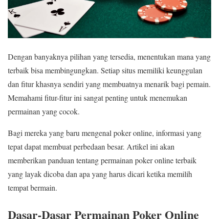
Dengan banyaknya pilihan yang tersedia, menentukan mana yang
terbaik bisa membingungkan. Setiap situs memiliki keunggulan
dan fitur khasnya sendiri yang membuatnya menarik bagi pemain.
Memahami fitur-fitur ini sangat penting untuk menemukan
permainan yang cocok.
Bagi mereka yang baru mengenal poker online, informasi yang
tepat dapat membuat perbedaan besar. Artikel ini akan
memberikan panduan tentang permainan poker online terbaik
yang layak dicoba dan apa yang harus dicari ketika memilih
tempat bermain.
Dasar-Dasar Permainan Poker Online