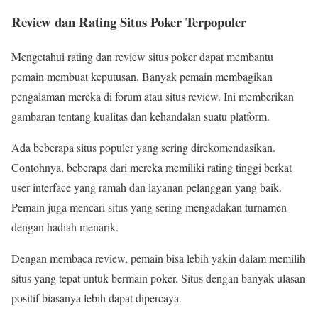
Review dan Rating Situs Poker Terpopuler
Mengetahui rating dan review situs poker dapat membantu
pemain membuat keputusan. Banyak pemain membagikan
pengalaman mereka di forum atau situs review. Ini memberikan
gambaran tentang kualitas dan kehandalan suatu platform.
Ada beberapa situs populer yang sering direkomendasikan.
Contohnya, beberapa dari mereka memiliki rating tinggi berkat
user interface yang ramah dan layanan pelanggan yang baik.
Pemain juga mencari situs yang sering mengadakan turnamen
dengan hadiah menarik.
Dengan membaca review, pemain bisa lebih yakin dalam memilih
situs yang tepat untuk bermain poker. Situs dengan banyak ulasan
positif biasanya lebih dapat dipercaya.