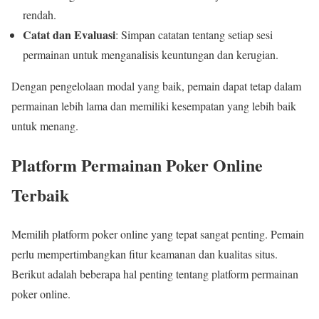
rendah.
Catat dan Evaluasi
: Simpan catatan tentang setiap sesi
permainan untuk menganalisis keuntungan dan kerugian.
Dengan pengelolaan modal yang baik, pemain dapat tetap dalam
permainan lebih lama dan memiliki kesempatan yang lebih baik
untuk menang.
Platform Permainan Poker Online
Terbaik
Memilih platform poker online yang tepat sangat penting. Pemain
perlu mempertimbangkan fitur keamanan dan kualitas situs.
Berikut adalah beberapa hal penting tentang platform permainan
poker online.