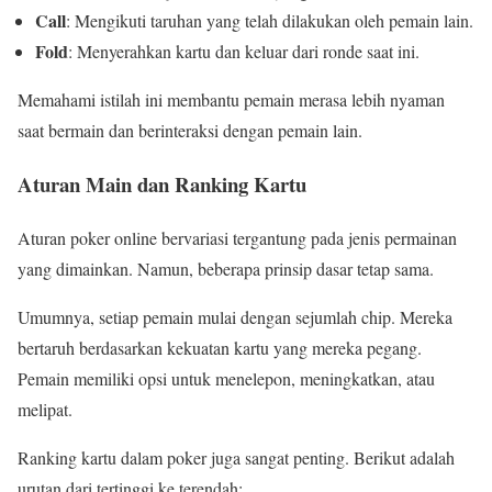
Call
: Mengikuti taruhan yang telah dilakukan oleh pemain lain.
Fold
: Menyerahkan kartu dan keluar dari ronde saat ini.
Memahami istilah ini membantu pemain merasa lebih nyaman
saat bermain dan berinteraksi dengan pemain lain.
Aturan Main dan Ranking Kartu
Aturan poker online bervariasi tergantung pada jenis permainan
yang dimainkan. Namun, beberapa prinsip dasar tetap sama.
Umumnya, setiap pemain mulai dengan sejumlah chip. Mereka
bertaruh berdasarkan kekuatan kartu yang mereka pegang.
Pemain memiliki opsi untuk menelepon, meningkatkan, atau
melipat.
Ranking kartu dalam poker juga sangat penting. Berikut adalah
urutan dari tertinggi ke terendah: