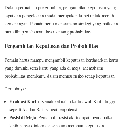
Dalam permainan poker online, pengambilan keputusan yang
tepat dan pengelolaan modal merupakan kunci untuk meraih
kemenangan. Pemain perlu menerapkan strategi yang baik dan
memiliki pemahaman dasar tentang probabilitas.
Pengambilan Keputusan dan Probabilitas
Pemain harus mampu mengambil keputusan berdasarkan kartu
yang dimiliki serta kartu yang ada di meja. Memahami
probabilitas membantu dalam menilai risiko setiap keputusan.
Contohnya:
Evaluasi Kartu
: Kenali kekuatan kartu awal. Kartu tinggi
seperti As dan Raja sangat berpotensi.
Posisi di Meja
: Pemain di posisi akhir dapat mendapatkan
lebih banyak informasi sebelum membuat keputusan.