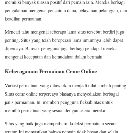
memiliki banyak ulasan positif dari pemain lain. Mereka berbagi
pengalaman mengenai pencairan dana, pelayanan pelanggan, dan
keadilan permainan.
Mencari tahu mengenai seberapa lama situs tersebut berdiri juga
penting. Situs yang telah beroperasi lama umumnya lebih dapat
dipercaya. Banyak pengguna juga berbagi pendapat mereka
mengenai kecepatan dan kemudahan dalam bermain.
Keberagaman Permainan Ceme Online
Variasi permainan yang ditawarkan menjadi nilai tambah penting.
Situs ceme online terpercaya biasanya menyediakan berbagai
jenis permainan. Ini memberi pengguna fleksibilitas untuk
memilih permainan yang sesuai dengan selera mereka.
Situs yang baik juga memperbarui koleksi permainan secara
teratur. Ini memastikan bahwa pemain tidak bosan dan selalu