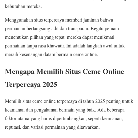
kebutuhan mereka.
Menggunakan situs terpercaya memberi jaminan bahwa
permainan berlangsung adil dan transparan. Begitu pemain
menemukan pilihan yang tepat, mereka dapat menikmati
permainan tanpa rasa khawatir. Ini adalah langkah awal untuk
meraih kesenangan dalam bermain ceme online.
Mengapa Memilih Situs Ceme Online
Terpercaya 2025
Memilih situs ceme online terpercaya di tahun 2025 penting untuk
keamanan dan pengalaman bermain yang baik. Ada beberapa
faktor utama yang harus dipertimbangkan, seperti keamanan,
reputasi, dan variasi permainan yang ditawarkan.