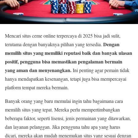
Mencari situs ceme online terpercaya di 2025 bisa jadi sulit,
Dengan
terutama dengan banyaknya pilihan yang tersedia.
memilih situs yang memiliki reputasi baik dan banyak ulasan
positif, pengguna bisa memastikan pengalaman bermain
yang aman dan menyenangkan.
Ini penting agar pemain tidak
hanya mendapatkan kesenangan, tetapi juga bisa mempercayai
platform tempat mereka bermain.
Banyak orang yang baru memulai ingin tahu bagaimana cara
memilih situs yang tepat. Mereka perlu mempertimbangkan
beberapa faktor, seperti lisensi, jenis permainan yang ditawarkan,
dan layanan pelanggan. Jika pengguna tahu apa yang harus
dicari, mereka akan mudah menemukan situs yang sesuai dengan