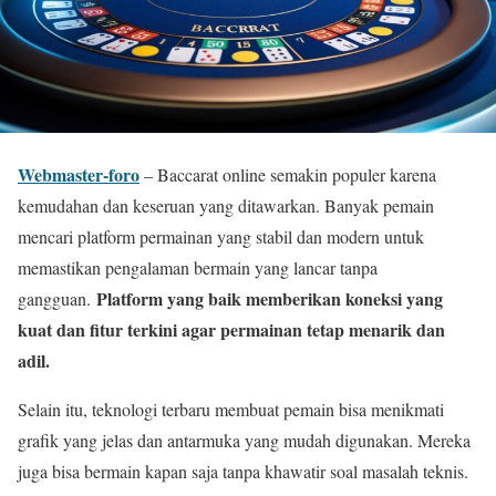
Webmaster-foro
– Baccarat online semakin populer karena
kemudahan dan keseruan yang ditawarkan. Banyak pemain
mencari platform permainan yang stabil dan modern untuk
memastikan pengalaman bermain yang lancar tanpa
Platform yang baik memberikan koneksi yang
gangguan.
kuat dan fitur terkini agar permainan tetap menarik dan
adil.
Selain itu, teknologi terbaru membuat pemain bisa menikmati
grafik yang jelas dan antarmuka yang mudah digunakan. Mereka
juga bisa bermain kapan saja tanpa khawatir soal masalah teknis.