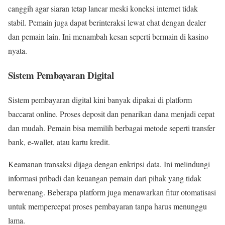
canggih agar siaran tetap lancar meski koneksi internet tidak
stabil. Pemain juga dapat berinteraksi lewat chat dengan dealer
dan pemain lain. Ini menambah kesan seperti bermain di kasino
nyata.
Sistem Pembayaran Digital
Sistem pembayaran digital kini banyak dipakai di platform
baccarat online. Proses deposit dan penarikan dana menjadi cepat
dan mudah. Pemain bisa memilih berbagai metode seperti transfer
bank, e-wallet, atau kartu kredit.
Keamanan transaksi dijaga dengan enkripsi data. Ini melindungi
informasi pribadi dan keuangan pemain dari pihak yang tidak
berwenang. Beberapa platform juga menawarkan fitur otomatisasi
untuk mempercepat proses pembayaran tanpa harus menunggu
lama.