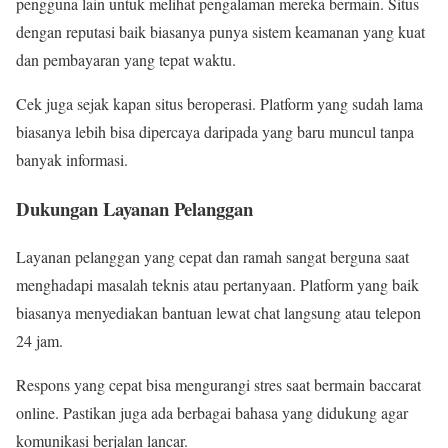
pengguna lain untuk melihat pengalaman mereka bermain. Situs
dengan reputasi baik biasanya punya sistem keamanan yang kuat
dan pembayaran yang tepat waktu.
Cek juga sejak kapan situs beroperasi. Platform yang sudah lama
biasanya lebih bisa dipercaya daripada yang baru muncul tanpa
banyak informasi.
Dukungan Layanan Pelanggan
Layanan pelanggan yang cepat dan ramah sangat berguna saat
menghadapi masalah teknis atau pertanyaan. Platform yang baik
biasanya menyediakan bantuan lewat chat langsung atau telepon
24 jam.
Respons yang cepat bisa mengurangi stres saat bermain baccarat
online. Pastikan juga ada berbagai bahasa yang didukung agar
komunikasi berjalan lancar.