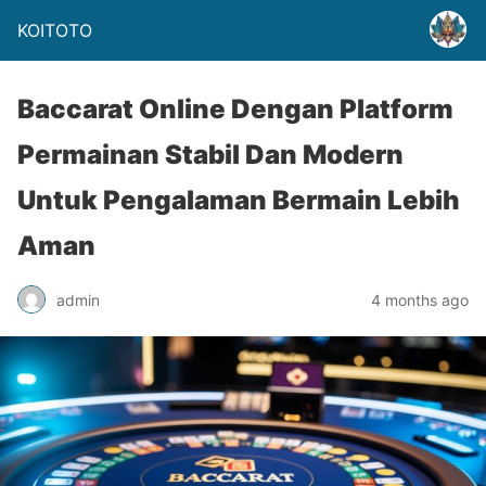
KOITOTO
Baccarat Online Dengan Platform
Permainan Stabil Dan Modern
Untuk Pengalaman Bermain Lebih
Aman
admin
4 months ago