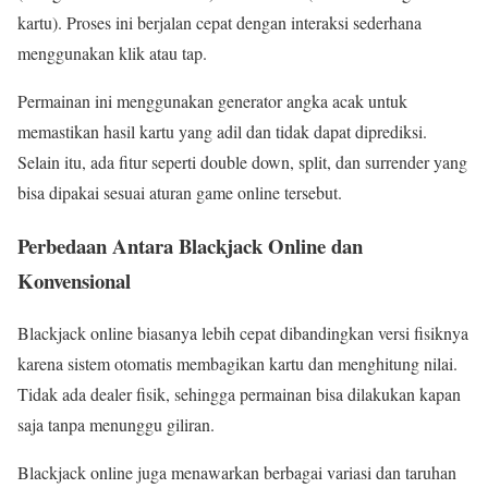
kartu). Proses ini berjalan cepat dengan interaksi sederhana
menggunakan klik atau tap.
Permainan ini menggunakan generator angka acak untuk
memastikan hasil kartu yang adil dan tidak dapat diprediksi.
Selain itu, ada fitur seperti double down, split, dan surrender yang
bisa dipakai sesuai aturan game online tersebut.
Perbedaan Antara Blackjack Online dan
Konvensional
Blackjack online biasanya lebih cepat dibandingkan versi fisiknya
karena sistem otomatis membagikan kartu dan menghitung nilai.
Tidak ada dealer fisik, sehingga permainan bisa dilakukan kapan
saja tanpa menunggu giliran.
Blackjack online juga menawarkan berbagai variasi dan taruhan