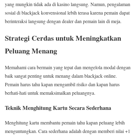
yang mungkin tidak ada di kasino langsung. Namun, pengalaman
sosial di blackjack konvensional lebih terasa karena pemain dapat
berinteraksi langsung dengan dealer dan pemain lain di meja.
Strategi Cerdas untuk Meningkatkan
Peluang Menang
Memahami cara bermain yang tepat dan mengelola modal dengan
baik sangat penting untuk menang dalam blackjack online.
Pemain harus tahu kapan mengambil risiko dan kapan harus
berhati-hati untuk memaksimalkan peluangnya.
Teknik Menghitung Kartu Secara Sederhana
Menghitung kartu membantu pemain tahu kapan peluang lebih
menguntungkan. Cara sederhana adalah dengan memberi nilai +1