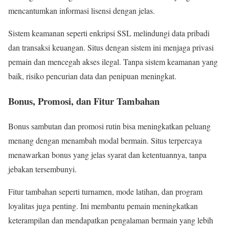
mencantumkan informasi lisensi dengan jelas.
Sistem keamanan seperti enkripsi SSL melindungi data pribadi
dan transaksi keuangan. Situs dengan sistem ini menjaga privasi
pemain dan mencegah akses ilegal. Tanpa sistem keamanan yang
baik, risiko pencurian data dan penipuan meningkat.
Bonus, Promosi, dan Fitur Tambahan
Bonus sambutan dan promosi rutin bisa meningkatkan peluang
menang dengan menambah modal bermain. Situs terpercaya
menawarkan bonus yang jelas syarat dan ketentuannya, tanpa
jebakan tersembunyi.
Fitur tambahan seperti turnamen, mode latihan, dan program
loyalitas juga penting. Ini membantu pemain meningkatkan
keterampilan dan mendapatkan pengalaman bermain yang lebih