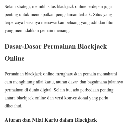
Selain strategi, memilih situs blackjack online terdepan juga
penting untuk mendapatkan pengalaman terbaik. Situs yang
terpercaya biasanya menawarkan peluang yang adil dan fitur
yang memudahkan pemain menang.
Dasar-Dasar Permainan Blackjack
Online
Permainan blackjack online mengharuskan pemain memahami
cara menghitung nilai kartu, aturan dasar, dan bagaimana jalannya
permainan di dunia digital. Selain itu, ada perbedaan penting
antara blackjack online dan versi konvensional yang perlu
diketahui.
Aturan dan Nilai Kartu dalam Blackjack