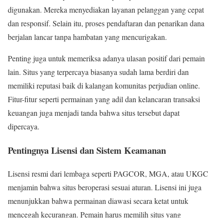
digunakan. Mereka menyediakan layanan pelanggan yang cepat
dan responsif. Selain itu, proses pendaftaran dan penarikan dana
berjalan lancar tanpa hambatan yang mencurigakan.
Penting juga untuk memeriksa adanya ulasan positif dari pemain
lain. Situs yang terpercaya biasanya sudah lama berdiri dan
memiliki reputasi baik di kalangan komunitas perjudian online.
Fitur-fitur seperti permainan yang adil dan kelancaran transaksi
keuangan juga menjadi tanda bahwa situs tersebut dapat
dipercaya.
Pentingnya Lisensi dan Sistem Keamanan
Lisensi resmi dari lembaga seperti PAGCOR, MGA, atau UKGC
menjamin bahwa situs beroperasi sesuai aturan. Lisensi ini juga
menunjukkan bahwa permainan diawasi secara ketat untuk
mencegah kecurangan. Pemain harus memilih situs yang