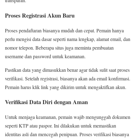
transparan.
Proses Registrasi Akun Baru
Proses pendaftaran biasanya mudah dan cepat. Pemain hanya
perlu mengisi data dasar seperti nama lengkap, alamat email, dan
nomor telepon. Beberapa situs juga meminta pembuatan
username dan password untuk keamanan.
Pastikan data yang dimasukkan benar agar tidak sulit saat proses
verifikasi. Setelah registrasi, biasanya akan ada email konfirmasi.
Pemain harus klik link yang dikirim untuk mengaktifkan akun.
Verifikasi Data Diri dengan Aman
Untuk menjaga keamanan, pemain wajib mengunggah dokumen
seperti KTP atau paspor. Ini dilakukan untuk memastikan
identitas asli dan mencegah penipuan. Proses verifikasi biasanya