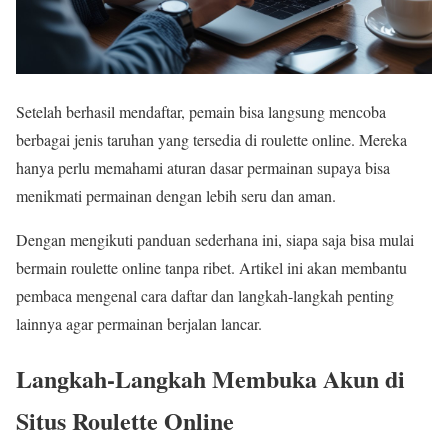
Setelah berhasil mendaftar, pemain bisa langsung mencoba
berbagai jenis taruhan yang tersedia di roulette online. Mereka
hanya perlu memahami aturan dasar permainan supaya bisa
menikmati permainan dengan lebih seru dan aman.
Dengan mengikuti panduan sederhana ini, siapa saja bisa mulai
bermain roulette online tanpa ribet. Artikel ini akan membantu
pembaca mengenal cara daftar dan langkah-langkah penting
lainnya agar permainan berjalan lancar.
Langkah-Langkah Membuka Akun di
Situs Roulette Online