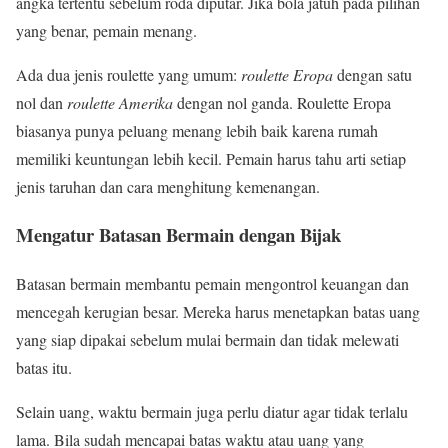
angka tertentu sebelum roda diputar. Jika bola jatuh pada pilihan
yang benar, pemain menang.
Ada dua jenis roulette yang umum:
roulette Eropa
dengan satu
nol dan
roulette Amerika
dengan nol ganda. Roulette Eropa
biasanya punya peluang menang lebih baik karena rumah
memiliki keuntungan lebih kecil. Pemain harus tahu arti setiap
jenis taruhan dan cara menghitung kemenangan.
Mengatur Batasan Bermain dengan Bijak
Batasan bermain membantu pemain mengontrol keuangan dan
mencegah kerugian besar. Mereka harus menetapkan batas uang
yang siap dipakai sebelum mulai bermain dan tidak melewati
batas itu.
Selain uang, waktu bermain juga perlu diatur agar tidak terlalu
lama. Bila sudah mencapai batas waktu atau uang yang