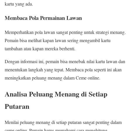
kartu yang ada.
Membaca Pola Permainan Lawan
Memperhatikan pola lawan sangat penting untuk strategi menang.
Pemain bisa melihat kapan lawan sering mengambil kartu
tambahan atau kapan mereka berhenti.
Dengan informasi ini, pemain bisa menebak nilai kartu lawan dan
menentukan langkah yang tepat. Membaca pola seperti ini akan
meningkatkan peluang menang dalam Ceme online.
Analisa Peluang Menang di Setiap
Putaran
Menilai peluang menang di setiap putaran sangat penting dalam
ceme online. Pemain harus memahami cara menghitung