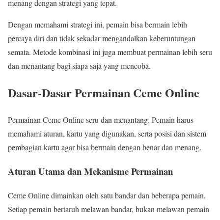
menang dengan strategi yang tepat.
Dengan memahami strategi ini, pemain bisa bermain lebih
percaya diri dan tidak sekadar mengandalkan keberuntungan
semata. Metode kombinasi ini juga membuat permainan lebih seru
dan menantang bagi siapa saja yang mencoba.
Dasar-Dasar Permainan Ceme Online
Permainan Ceme Online seru dan menantang. Pemain harus
memahami aturan, kartu yang digunakan, serta posisi dan sistem
pembagian kartu agar bisa bermain dengan benar dan menang.
Aturan Utama dan Mekanisme Permainan
Ceme Online dimainkan oleh satu bandar dan beberapa pemain.
Setiap pemain bertaruh melawan bandar, bukan melawan pemain