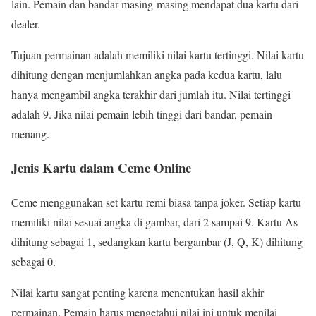
lain. Pemain dan bandar masing-masing mendapat dua kartu dari
dealer.
Tujuan permainan adalah memiliki nilai kartu tertinggi. Nilai kartu
dihitung dengan menjumlahkan angka pada kedua kartu, lalu
hanya mengambil angka terakhir dari jumlah itu. Nilai tertinggi
adalah 9. Jika nilai pemain lebih tinggi dari bandar, pemain
menang.
Jenis Kartu dalam Ceme Online
Ceme menggunakan set kartu remi biasa tanpa joker. Setiap kartu
memiliki nilai sesuai angka di gambar, dari 2 sampai 9. Kartu As
dihitung sebagai 1, sedangkan kartu bergambar (J, Q, K) dihitung
sebagai 0.
Nilai kartu sangat penting karena menentukan hasil akhir
permainan. Pemain harus mengetahui nilai ini untuk menilai