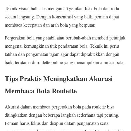
Teknik visual ballistics mengamati gerakan fisik bola dan roda
secara langsung. Dengan konsentrasi yang baik, pemain dapat
membaca kecepatan dan arah bola yang berputar.
Pergerakan bola yang stabil atau berubah-ubah memberi petunjuk
mengenai kemungkinan titik pendaratan bola. Teknik ini perlu
latihan dan pengamatan tajam agar dapat dipraktekkan dengan
baik, terutama di roulette online yang menampilkan animasi bola.
Tips Praktis Meningkatkan Akurasi
Membaca Bola Roulette
Akurasi dalam membaca pergerakan bola pada roulette bisa
ditingkatkan dengan beberapa langkah sederhana tapi penting.
Pemain harus fokus dan disiplin dalam pengamatan serta