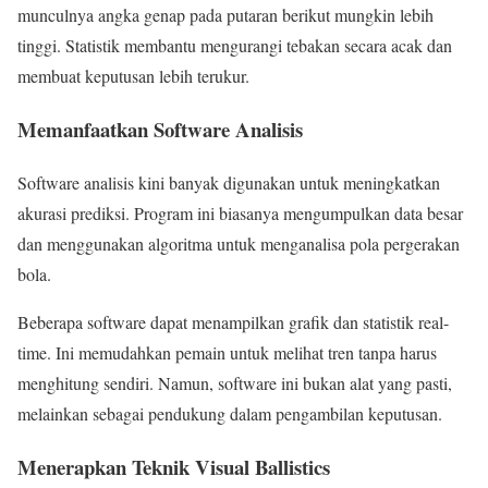
munculnya angka genap pada putaran berikut mungkin lebih
tinggi. Statistik membantu mengurangi tebakan secara acak dan
membuat keputusan lebih terukur.
Memanfaatkan Software Analisis
Software analisis kini banyak digunakan untuk meningkatkan
akurasi prediksi. Program ini biasanya mengumpulkan data besar
dan menggunakan algoritma untuk menganalisa pola pergerakan
bola.
Beberapa software dapat menampilkan grafik dan statistik real-
time. Ini memudahkan pemain untuk melihat tren tanpa harus
menghitung sendiri. Namun, software ini bukan alat yang pasti,
melainkan sebagai pendukung dalam pengambilan keputusan.
Menerapkan Teknik Visual Ballistics