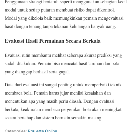
Penggunaan strategi bertaruh seperti menggunakan sebagian kecil
modal untuk setiap putaran membuat risiko dapat dikontrol.
Modal yang dikelola baik memungkinkan pemain mengevaluasi
hasil dengan tenang tanpa tekanan kehilangan banyak uang.
Evaluasi Hasil Permainan Secara Berkala
Evaluasi rutin membantu melihat seberapa akurat prediksi yang
sudah dilakukan. Pemain bisa mencatat hasil taruhan dan pola
yang dianggap berhasil serta gagal.
Data dari evaluasi ini sangat penting untuk memperbaiki teknik
membaca bola. Pemain harus jujur menilai kesalahan dan
menentukan apa yang masih perlu diasah. Dengan evaluasi
berkala, keakuratan membaca pergerakan bola akan meningkat
secara bertahap dan sistem bermain semakin matang.
Categories:
Roulette Online