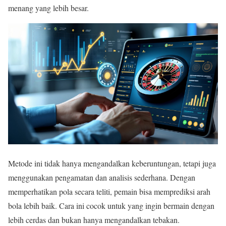
menang yang lebih besar.
Metode ini tidak hanya mengandalkan keberuntungan, tetapi juga
menggunakan pengamatan dan analisis sederhana. Dengan
memperhatikan pola secara teliti, pemain bisa memprediksi arah
bola lebih baik. Cara ini cocok untuk yang ingin bermain dengan
lebih cerdas dan bukan hanya mengandalkan tebakan.