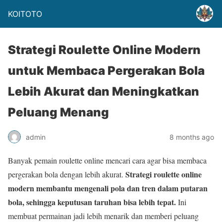
KOITOTO
Strategi Roulette Online Modern
untuk Membaca Pergerakan Bola
Lebih Akurat dan Meningkatkan
Peluang Menang
admin
8 months ago
Banyak pemain roulette online mencari cara agar bisa membaca
Strategi roulette online
pergerakan bola dengan lebih akurat.
modern membantu mengenali pola dan tren dalam putaran
bola, sehingga keputusan taruhan bisa lebih tepat.
Ini
membuat permainan jadi lebih menarik dan memberi peluang