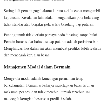
Sering kali pemain gagal akurat karena terlalu cepat mengambil
keputusan. Kesalahan lain adalah mengabaikan pola bola yang
tidak standar atau berpikir pola selalu berulang tiap putaran.
Penting untuk tidak terlalu percaya pada “insting” tanpa bukti.
Pemain harus sadar bahwa setiap putaran adalah peristiwa baru.
Menghindari kesalahan ini akan membuat prediksi lebih realistis
dan mencegah kerugian besar.
Manajemen Modal dalam Bermain
Mengelola modal adalah kunci agar permainan tetap
berkelanjutan. Pemain sebaiknya menetapkan batas taruhan
maksimal per sesi dan tidak melebihi jumlah tersebut. Ini
mencegah kerugian besar saat prediksi salah.