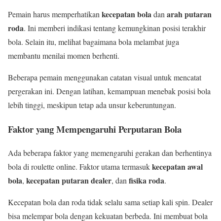
kecepatan bola
arah putaran
Pemain harus memperhatikan
dan
roda
. Ini memberi indikasi tentang kemungkinan posisi terakhir
bola. Selain itu, melihat bagaimana bola melambat juga
membantu menilai momen berhenti.
Beberapa pemain menggunakan catatan visual untuk mencatat
pergerakan ini. Dengan latihan, kemampuan menebak posisi bola
lebih tinggi, meskipun tetap ada unsur keberuntungan.
Faktor yang Mempengaruhi Perputaran Bola
Ada beberapa faktor yang memengaruhi gerakan dan berhentinya
kecepatan awal
bola di roulette online. Faktor utama termasuk
bola
kecepatan putaran dealer
fisika roda
,
, dan
.
Kecepatan bola dan roda tidak selalu sama setiap kali spin. Dealer
bisa melempar bola dengan kekuatan berbeda. Ini membuat bola