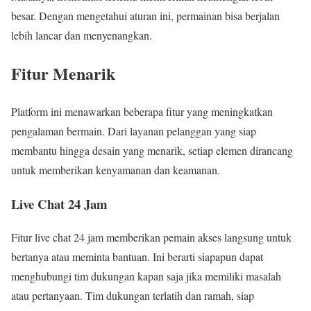
besar. Dengan mengetahui aturan ini, permainan bisa berjalan
lebih lancar dan menyenangkan.
Fitur Menarik
Platform ini menawarkan beberapa fitur yang meningkatkan
pengalaman bermain. Dari layanan pelanggan yang siap
membantu hingga desain yang menarik, setiap elemen dirancang
untuk memberikan kenyamanan dan keamanan.
Live Chat 24 Jam
Fitur live chat 24 jam memberikan pemain akses langsung untuk
bertanya atau meminta bantuan. Ini berarti siapapun dapat
menghubungi tim dukungan kapan saja jika memiliki masalah
atau pertanyaan. Tim dukungan terlatih dan ramah, siap