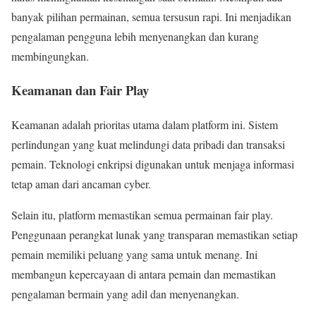
banyak pilihan permainan, semua tersusun rapi. Ini menjadikan
pengalaman pengguna lebih menyenangkan dan kurang
membingungkan.
Keamanan dan Fair Play
Keamanan adalah prioritas utama dalam platform ini. Sistem
perlindungan yang kuat melindungi data pribadi dan transaksi
pemain. Teknologi enkripsi digunakan untuk menjaga informasi
tetap aman dari ancaman cyber.
Selain itu, platform memastikan semua permainan fair play.
Penggunaan perangkat lunak yang transparan memastikan setiap
pemain memiliki peluang yang sama untuk menang. Ini
membangun kepercayaan di antara pemain dan memastikan
pengalaman bermain yang adil dan menyenangkan.