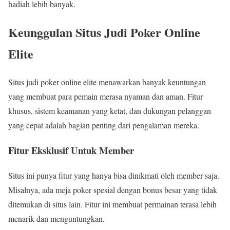
hadiah lebih banyak.
Keunggulan Situs Judi Poker Online
Elite
Situs judi poker online elite menawarkan banyak keuntungan
yang membuat para pemain merasa nyaman dan aman. Fitur
khusus, sistem keamanan yang ketat, dan dukungan pelanggan
yang cepat adalah bagian penting dari pengalaman mereka.
Fitur Eksklusif Untuk Member
Situs ini punya fitur yang hanya bisa dinikmati oleh member saja.
Misalnya, ada meja poker spesial dengan bonus besar yang tidak
ditemukan di situs lain. Fitur ini membuat permainan terasa lebih
menarik dan menguntungkan.