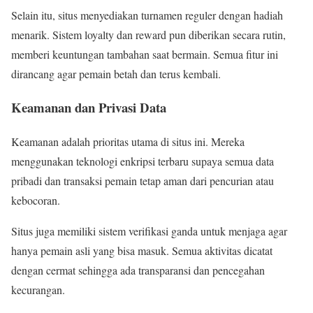
Selain itu, situs menyediakan turnamen reguler dengan hadiah
menarik. Sistem loyalty dan reward pun diberikan secara rutin,
memberi keuntungan tambahan saat bermain. Semua fitur ini
dirancang agar pemain betah dan terus kembali.
Keamanan dan Privasi Data
Keamanan adalah prioritas utama di situs ini. Mereka
menggunakan teknologi enkripsi terbaru supaya semua data
pribadi dan transaksi pemain tetap aman dari pencurian atau
kebocoran.
Situs juga memiliki sistem verifikasi ganda untuk menjaga agar
hanya pemain asli yang bisa masuk. Semua aktivitas dicatat
dengan cermat sehingga ada transparansi dan pencegahan
kecurangan.