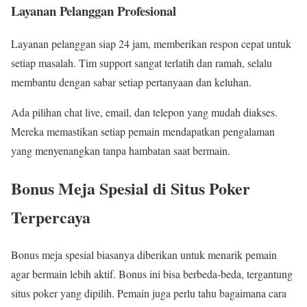
Layanan Pelanggan Profesional
Layanan pelanggan siap 24 jam, memberikan respon cepat untuk
setiap masalah. Tim support sangat terlatih dan ramah, selalu
membantu dengan sabar setiap pertanyaan dan keluhan.
Ada pilihan chat live, email, dan telepon yang mudah diakses.
Mereka memastikan setiap pemain mendapatkan pengalaman
yang menyenangkan tanpa hambatan saat bermain.
Bonus Meja Spesial di Situs Poker
Terpercaya
Bonus meja spesial biasanya diberikan untuk menarik pemain
agar bermain lebih aktif. Bonus ini bisa berbeda-beda, tergantung
situs poker yang dipilih. Pemain juga perlu tahu bagaimana cara