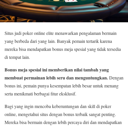
Situs judi poker online elite menawarkan pengalaman bermain
yang berbeda dari yang lain. Banyak pemain tertarik karena
mereka bisa mendapatkan bonus meja spesial yang tidak tersedia
di tempat lain.
Bonus meja spesial ini memberikan nilai tambah yang
membuat permainan lebih seru dan menguntungkan.
Dengan
bonus ini, pemain punya kesempatan lebih besar untuk menang
serta menikmati berbagai fitur eksklusif.
Bagi yang ingin mencoba keberuntungan dan skill di poker
online, mengetahui situs dengan bonus terbaik sangat penting.
Mereka bisa bermain dengan lebih percaya diri dan mendapatkan