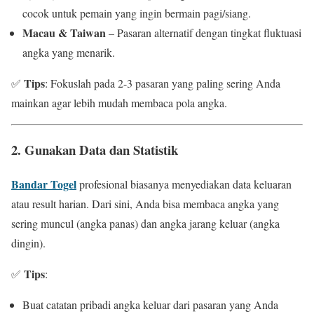
cocok untuk pemain yang ingin bermain pagi/siang.
Macau & Taiwan
– Pasaran alternatif dengan tingkat fluktuasi
angka yang menarik.
Tips
✅
: Fokuslah pada 2-3 pasaran yang paling sering Anda
mainkan agar lebih mudah membaca pola angka.
2.
Gunakan Data dan Statistik
Bandar Togel
profesional biasanya menyediakan data keluaran
atau result harian. Dari sini, Anda bisa membaca angka yang
sering muncul (angka panas) dan angka jarang keluar (angka
dingin).
Tips
✅
:
Buat catatan pribadi angka keluar dari pasaran yang Anda