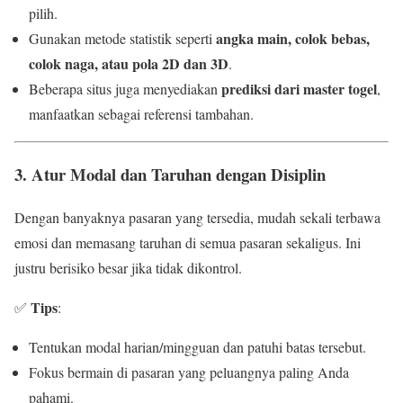
pilih.
angka main, colok bebas,
Gunakan metode statistik seperti
colok naga, atau pola 2D dan 3D
.
prediksi dari master togel
Beberapa situs juga menyediakan
,
manfaatkan sebagai referensi tambahan.
3.
Atur Modal dan Taruhan dengan Disiplin
Dengan banyaknya pasaran yang tersedia, mudah sekali terbawa
emosi dan memasang taruhan di semua pasaran sekaligus. Ini
justru berisiko besar jika tidak dikontrol.
Tips
✅
:
Tentukan modal harian/mingguan dan patuhi batas tersebut.
Fokus bermain di pasaran yang peluangnya paling Anda
pahami.