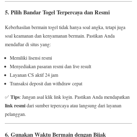
5.
Pilih Bandar Togel Terpercaya dan Resmi
Keberhasilan bermain togel tidak hanya soal angka, tetapi juga
soal keamanan dan kenyamanan bermain. Pastikan Anda
mendaftar di situs yang:
Memiliki lisensi resmi
Menyediakan pasaran resmi dan live result
Layanan CS aktif 24 jam
Transaksi deposit dan withdraw cepat
Tips
✅
: Jangan asal klik link login. Pastikan Anda mendapatkan
link resmi
dari sumber tepercaya atau langsung dari layanan
pelanggan.
6.
Gunakan Waktu Bermain dengan Bijak