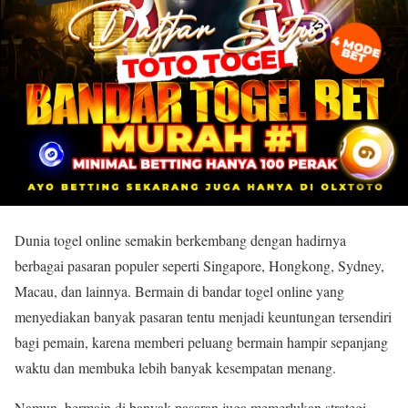
Dunia togel online semakin berkembang dengan hadirnya
berbagai pasaran populer seperti Singapore, Hongkong, Sydney,
Macau, dan lainnya. Bermain di bandar togel online yang
menyediakan banyak pasaran tentu menjadi keuntungan tersendiri
bagi pemain, karena memberi peluang bermain hampir sepanjang
waktu dan membuka lebih banyak kesempatan menang.
Namun, bermain di banyak pasaran juga memerlukan strategi